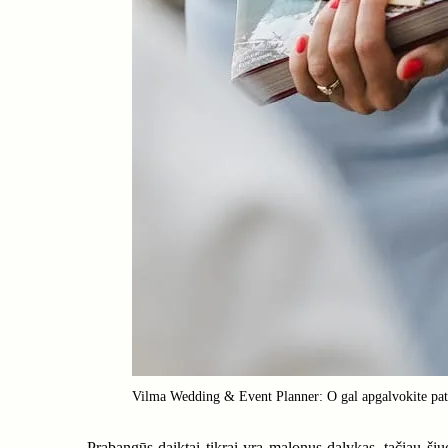
Vilma Wedding & Event Planner: O gal apgalvokite pati
Prabangūs daiktai tikrai yra malonus dalykas, tačiau šiuol