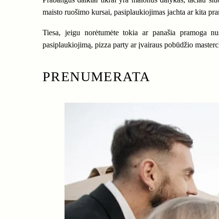
maisto ruošimo kursai, pasiplaukiojimas jachta ar kita pram
Tiesa, jeigu norėtumėte tokia ar panašia pramoga nust
pasiplaukiojimą, pizza party ar įvairaus pobūdžio mastercl
PRENUMERATA