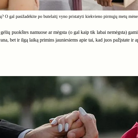
 O gal pasižadėkite po butelaitį vyno pristatyti kiekvieno pirmųjų metų mėne
 gėlių puokštes namuose ar mėgsta (o gal kaip tik labai nemėgsta) gamin
a, bet ir ilgą laiką primins jauniesiems apie tai, kad juos pažįstate ir a