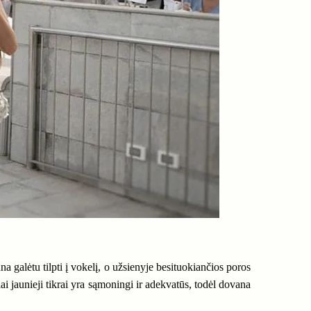
 galėtu tilpti į vokelį, o užsienyje besituokiančios poros
ai jaunieji tikrai yra sąmoningi ir adekvatūs, todėl dovana