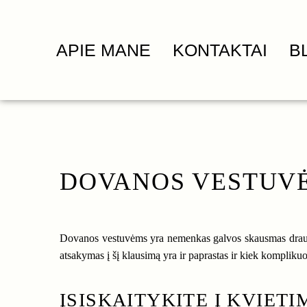
APIE MANE
KONTAKTAI
B
DOVANOS VESTUVĖ
Dovanos vestuvėms yra nemenkas galvos skausmas draugams i
atsakymas į šį klausimą yra ir paprastas ir kiek komplikuo
ĮSISKAITYKITE Į KVIETI