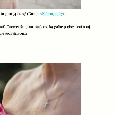
sio pirmąją dieną? (Nuotr.:
ANphotography
)
ti? Tuomet štai jums sufleris, ką galite padovanoti naujai
pie juos galvojate.