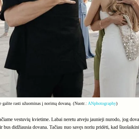
galite rasti užuominas į norimą dovaną. (Nuotr.:
ANphotography
)
čiame vestuvių kvietime. Labai neretu atveju jaunieji nurodo, jog dovana
ir bus didžiausia dovana. Tačiau nuo savęs noriu pridėti, kad šiuolaikini