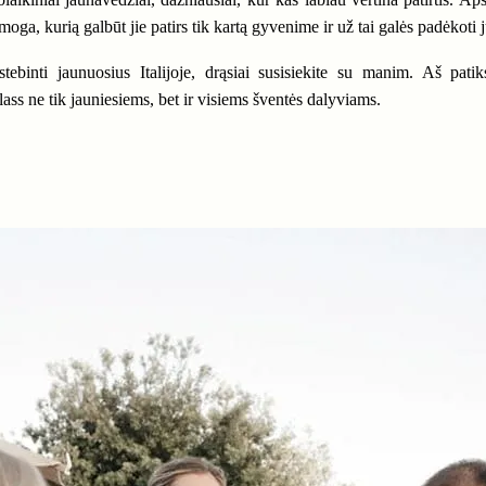
oga, kurią galbūt jie patirs tik kartą gyvenime ir už tai galės padėkoti 
ebinti jaunuosius Italijoje, drąsiai susisiekite su manim. Aš patiks
ass ne tik jauniesiems, bet ir visiems šventės dalyviams.