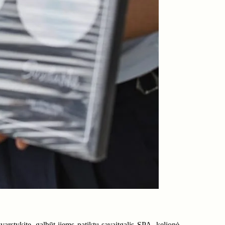
svarstykite, galbūt jiems patiktų savaitgalis SPA, kelionė,