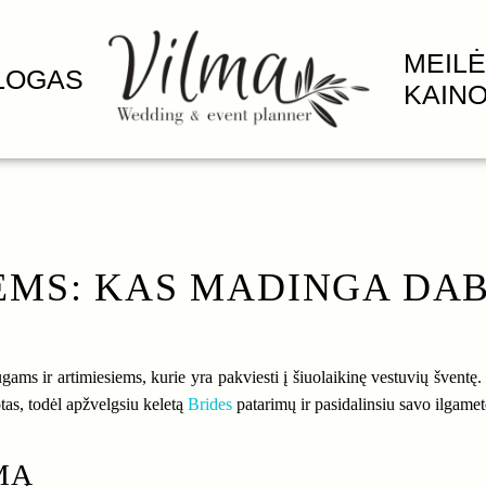
MEILĖ
LOGAS
KAIN
MS: KAS MADINGA DA
r artimiesiems, kurie yra pakviesti į šiuolaikinę vestuvių šventę. O j
tas, todėl apžvelgsiu keletą
Brides
patarimų ir pasidalinsiu savo ilgametė
MĄ