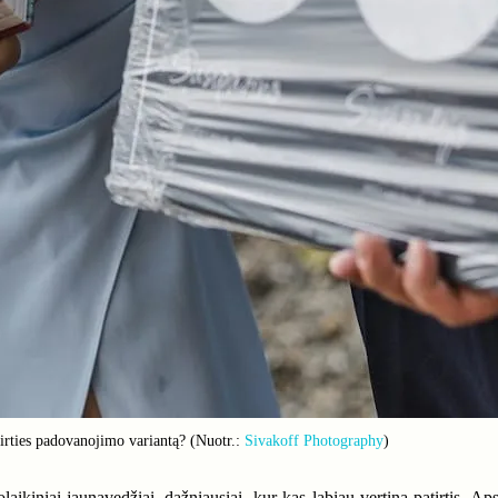
rties padovanojimo variantą? (Nuotr.:
Sivakoff Photography
)
aikiniai jaunavedžiai, dažniausiai, kur kas labiau vertina patirtis. Ap