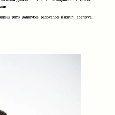
jums.
linsiu jums galimybes padovanoti išskirtinį aperityvą,