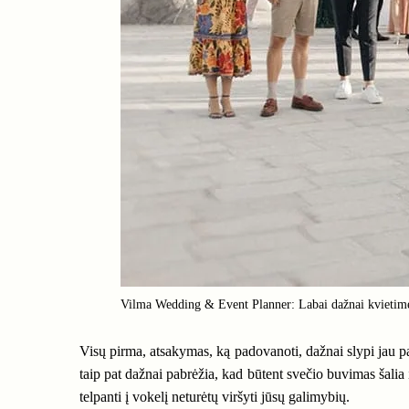
Vilma Wedding & Event Planner: Labai dažnai kvietime 
Visų pirma, atsakymas, ką padovanoti, dažnai slypi jau pa
taip pat dažnai pabrėžia, kad būtent svečio buvimas šalia 
telpanti į vokelį neturėtų viršyti jūsų galimybių.