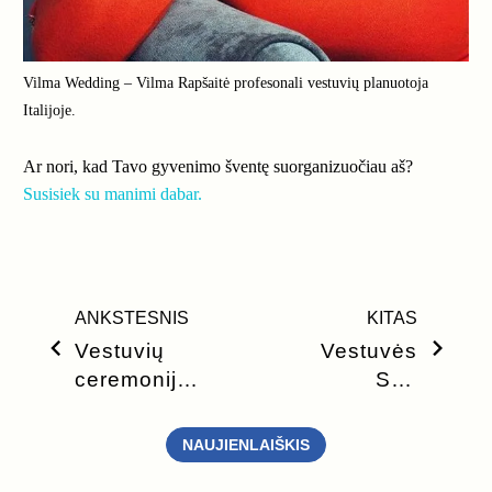
Vilma Wedding – Vilma Rapšaitė profesonali vestuvių planuotoja
Italijoje.
Ar nori, kad Tavo gyvenimo šventę suorganizuočiau aš?
Susisiek su manimi dabar
.
ANKSTESNIS
KITAS
Vestuvių
Vestuvės
ceremonija
San
Toskanos
Galgano,
dvare
Pietiniame
NAUJIENLAIŠKIS
Toscanos