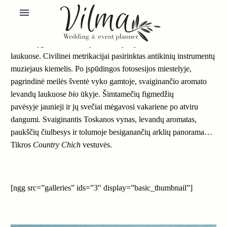
L
evandų gaiva.
Vestuvių ceremonija vyko Toskanos D’orcia
laukuose. Civilinei metrikacijai pasirinktas antikinių instrumentų
muziejaus kiemelis. Po įspūdingos fotosesijos miestelyje,
pagrindinė meilės šventė vyko gamtoje, svaiginančio aromato
levandų laukuose
bio
ūkyje. Šimtamečių figmedžių
pavėsyje jaunieji ir jų svečiai mėgavosi vakariene po atviru
dangumi. Svaiginantis Toskanos vynas, levandų aromatas,
paukščių čiulbesys ir tolumoje besiganančių arklių panorama…
Tikros
Country Chich
vestuvės.
[ngg src=”galleries” ids=”3″ display=”basic_thumbnail”]