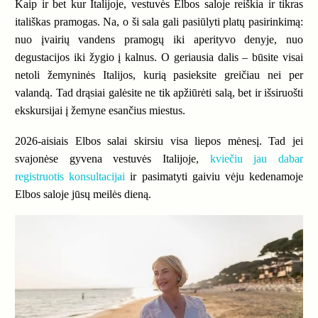
Kaip ir bet kur Italijoje, vestuvės Elbos saloje reiškia ir tikras
itališkas pramogas. Na, o ši sala gali pasiūlyti platų pasirinkimą:
nuo įvairių vandens pramogų iki aperityvo denyje, nuo
degustacijos iki žygio į kalnus. O geriausia dalis – būsite visai
netoli žemyninės Italijos, kurią pasieksite greičiau nei per
valandą. Tad drąsiai galėsite ne tik apžiūrėti salą, bet ir išsiruošti
ekskursijai į žemyne esančius miestus.
2026-aisiais Elbos salai skirsiu visa liepos mėnesį. Tad jei
svajonėse gyvena vestuvės Italijoje,
kviečiu jau dabar
registruotis konsultacijai
ir pasimatyti gaiviu vėju kedenamoje
Elbos saloje jūsų meilės dieną.