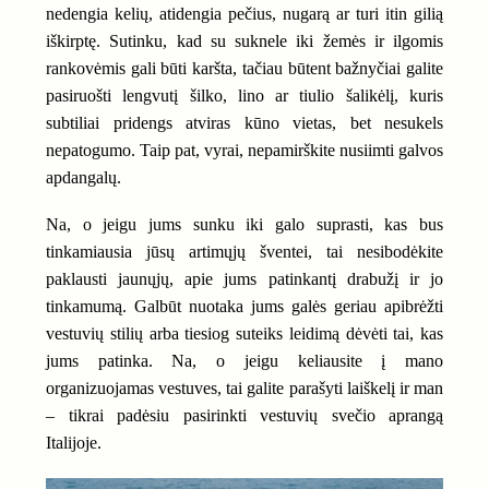
nedengia kelių, atidengia pečius, nugarą ar turi itin gilią
iškirptę. Sutinku, kad su suknele iki žemės ir ilgomis
rankovėmis gali būti karšta, tačiau būtent bažnyčiai galite
pasiruošti lengvutį šilko, lino ar tiulio šalikėlį, kuris
subtiliai pridengs atviras kūno vietas, bet nesukels
nepatogumo. Taip pat, vyrai, nepamirškite nusiimti galvos
apdangalų.
Na, o jeigu jums sunku iki galo suprasti, kas bus
tinkamiausia jūsų artimųjų šventei, tai nesibodėkite
paklausti jaunųjų, apie jums patinkantį drabužį ir jo
tinkamumą. Galbūt nuotaka jums galės geriau apibrėžti
vestuvių stilių arba tiesiog suteiks leidimą dėvėti tai, kas
jums patinka. Na, o jeigu keliausite į mano
organizuojamas vestuves, tai galite parašyti laiškelį ir man
– tikrai padėsiu pasirinkti vestuvių svečio aprangą
Italijoje.