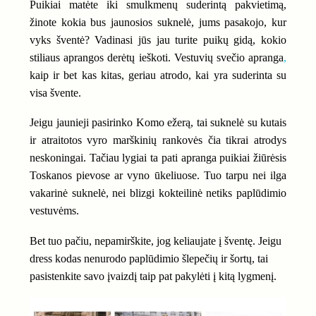
Puikiai matėte iki smulkmenų suderintą pakvietimą,
žinote kokia bus jaunosios suknelė, jums pasakojo, kur
vyks šventė? Vadinasi jūs jau turite puikų gidą, kokio
stiliaus aprangos derėtų ieškoti. Vestuvių svečio apranga
,
kaip ir bet kas kitas, geriau atrodo, kai yra suderinta su
visa švente.
Jeigu jaunieji pasirinko Komo ežerą, tai suknelė su kutais
ir atraitotos vyro marškinių rankovės čia tikrai atrodys
neskoningai. Tačiau lygiai ta pati apranga puikiai žiūrėsis
Toskanos pievose ar vyno ūkeliuose. Tuo tarpu nei ilga
vakarinė suknelė, nei blizgi kokteilinė netiks paplūdimio
vestuvėms.
Bet tuo pačiu, nepamirškite, jog keliaujate į šventę. Jeigu
dress kodas nenurodo paplūdimio šlepečių ir šortų, tai
pasistenkite savo įvaizdį taip pat pakylėti į kitą lygmenį.