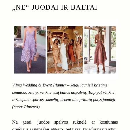
„NE“ JUODAI IR BALTAI
Vilma Wedding & Event Planner – Jeigu jaunieji kvietime
nenurodo kitaip, venkite visų baltos atspalvių. Taip pat venkite
ir šampano spalvos suknelių, nebent tam pritartų patys jaunieji.
(nuotr. Pinterest)
Na gerai, juodos spalvos suknelė ar kostiumas
greičiausiai nepažeis etiketo, bet tikrai kviečiu pasvarstyti,