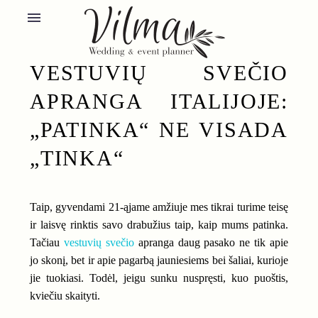
VESTUVIŲ SVEČIO
APRANGA ITALIJOJE:
„PATINKA“ NE VISADA
„TINKA“
Taip, gyvendami 21-ąjame amžiuje mes tikrai turime teisę
ir laisvę rinktis savo drabužius taip, kaip mums patinka.
Tačiau
vestuvių svečio
apranga daug pasako ne tik apie
jo skonį, bet ir apie pagarbą jauniesiems bei šaliai, kurioje
jie tuokiasi. Todėl, jeigu sunku nuspręsti, kuo puoštis,
kviečiu skaityti.