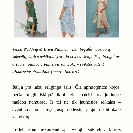
Vilma Wedding & Event Planner – Esti begalės nuostabių
suknelių, kurios nebūtinai yra itin atviros. Jeigu jūsų draugai ar
artimieji planuoja bažnytinę santuoką – rinkitės būtent
uždaresnius drabužius. (nuotr. Pinterest)
Italija yra labai religinga šalis. Čia apnuogintos kojos,
pečiai ar gili iškirptė tikrai nebus pateisinama jokiuose
maldos namuose. Ir tai ne tik jaunosios reikalas –
šventikas turi teisę jūsų neįleisti, jeigu neatitinkate
standartų.
Todėl labai rekomenduoju vengti suknelių, kurios