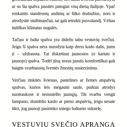
ar su šia spalva jausitės patogiai visą dieną Italijoje. Ypač
renkantis standesnių audinių ar šilko drabužius, nors ir
atrodysite stulbinančiai, tai gali tetrukti pusvalandį. Vėliau
itališkas klimatas nugalės.
Tačiau ir balta spalva yra didelis tabu vestuvių svečiui.
Jeigu ši spalva nėra nurodyta kaip dress kodo dalis, jums
ji – uždrausta. Tai išskirtinai jaunosios (o kartais ir
jaunojo) spalva. Todėl jūsų noras jaustis komfortiškai gali
baigtis svarbiausių šventės žmonių susierzinimu.
Verčiau rinkitės šviesias, pastelines ar žemės atspalvių
spalvas, kurios leis mėgautis saule, puikiai atrodys
nuotraukose ir nenustelbs jaunųjų. Tik svarbu vengti
šampano, dramblio kaulo ar pieno atspalvių, jeigu nesate
tikri, jog jaunoji pasirinko sniego baltumo suknelę.
VESTUVIŲ SVEČIO APRANGA