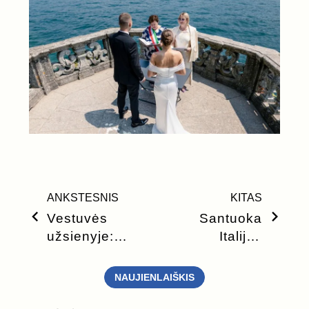
ANKSTESNIS
KITAS
Vestuvės
Santuoka
užsienyje:
Italijos
kada pradėti
bažnyčioje:
planavimą?
ką reikia
NAUJIENLAIŠKIS
žinoti?