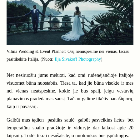
Vilma Wedding & Event Planner: Orų nenuspėsime nei vienas, tačiau
pasitikėkite Italija. (Nuotr.
Ilja Sivakoff Photography
)
Net nesiruošiu jums meluoti, kad orai rudenėjančioje Italijoje
visuomet būna nuostabūs. Tiesa ta, kad jie būna visokie ir mes
nei vienas neatspėsime, kokie jie bus spalį, jeigu vestuvių
planavimas pradedamas sausį. Tačiau galime tikėtis panašių orų,
kaip ir pavasarį.
Galbūt mus tądien pasitiks saulė, galbūt pasveikins lietus, bet
temperatūra spalio pradžioje ir viduryje dar laikosi apie 20
laipsnių. Todėl tikrai nesušalsite, o nuotraukos bus įspūdingos.