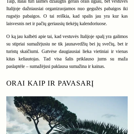
Taip, italai turi laimės džiaugtis gerais orais ilgiau, bet vestuvės
Italijoje dažniausiai organizuojamos nuo gegužės pabaigos iki
rugsėjo pabaigos. O tai reiškia, kad spalis jau yra kur kas
laisvesnis net ir pačių geriausių tiekėjų kalendoriuose.
O ką jau kalbėti apie tai, kad vestuvės Italijoje spalį yra galimos
su stipriai sumažėjusiu ne tik jaunavedžių bei jų svečių, bet ir
turistų skaičiumi. Gatvėse daugiausiai lieka vietiniai ir vienas
kitas keliautojas. Tad visa šalis priklauso jums su maža
paslaptėle – sumažėjusi paklausa sumažina ir kainas.
ORAI KAIP IR PAVASARĮ