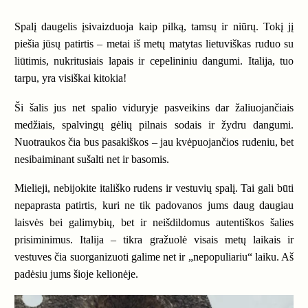
Spalį daugelis įsivaizduoja kaip pilką, tamsų ir niūrų. Tokį jį
piešia jūsų patirtis – metai iš metų matytas lietuviškas ruduo su
liūtimis, nukritusiais lapais ir cepelininiu dangumi. Italija, tuo
tarpu, yra visiškai kitokia!
Ši šalis jus net spalio viduryje pasveikins dar žaliuojančiais
medžiais, spalvingų gėlių pilnais sodais ir žydru dangumi.
Nuotraukos čia bus pasakiškos – jau kvėpuojančios rudeniu, bet
nesibaiminant sušalti net ir basomis.
Mielieji, nebijokite itališko rudens ir vestuvių spalį. Tai gali būti
nepaprasta patirtis, kuri ne tik padovanos jums daug daugiau
laisvės bei galimybių, bet ir neišdildomus autentiškos šalies
prisiminimus. Italija – tikra gražuolė visais metų laikais ir
vestuves čia suorganizuoti galime net ir „nepopuliariu“ laiku. Aš
padėsiu jums šioje kelionėje.