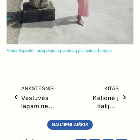
Vilma Rapšaitė – jūsų svajonių vestuvių planuotoja Italijoje.
ANKSTESNIS
KITAS
Vestuvės
Kelionė į
lagamine
Italiją –
arba be ko
svarbiausi
negalite
dalykai,
NAUJIENLAIŠKIS
išskristi?
kuriuos
privalote