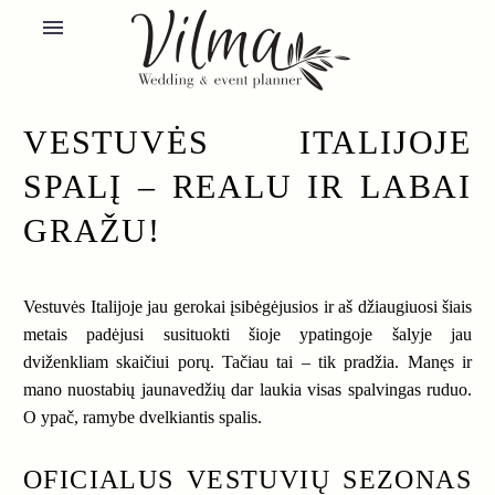
VESTUVĖS ITALIJOJE
SPALĮ – REALU IR LABAI
GRAŽU!
Vestuvės Italijoje jau gerokai įsibėgėjusios ir aš džiaugiuosi šiais
metais padėjusi susituokti šioje ypatingoje šalyje jau
dviženkliam skaičiui porų. Tačiau tai – tik pradžia. Manęs ir
mano nuostabių jaunavedžių dar laukia visas spalvingas ruduo.
O ypač, ramybe dvelkiantis spalis.
OFICIALUS VESTUVIŲ SEZONAS