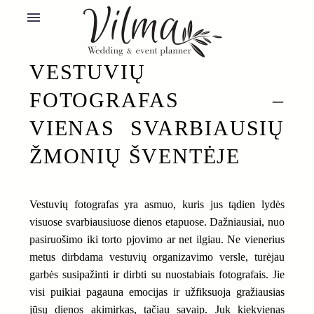
VESTUVIŲ
FOTOGRAFAS –
VIENAS SVARBIAUSIŲ
ŽMONIŲ ŠVENTĖJE
Vestuvių fotografas yra asmuo, kuris jus tądien lydės
visuose svarbiausiuose dienos etapuose. Dažniausiai, nuo
pasiruošimo iki torto pjovimo ar net ilgiau. Ne vienerius
metus dirbdama vestuvių organizavimo versle, turėjau
garbės susipažinti ir dirbti su nuostabiais fotografais. Jie
visi puikiai pagauna emocijas ir užfiksuoja gražiausias
jūsų dienos akimirkas, tačiau savaip. Juk kiekvienas