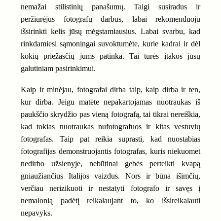
nemažai stilistinių panašumų. Taigi susiradus ir
peržiūrėjus fotografų darbus, labai rekomenduoju
išsirinkti kelis jūsų mėgstamiausius. Labai svarbu, kad
rinkdamiesi sąmoningai suvoktumėte, kurie kadrai ir dėl
kokių priežasčių jums patinka. Tai turės įtakos jūsų
galutiniam pasirinkimui.
Kaip ir minėjau, fotografai dirba taip, kaip dirba ir ten,
kur dirba. Jeigu matėte nepakartojamas nuotraukas iš
paukščio skrydžio pas vieną fotografą, tai tikrai nereiškia,
kad tokias nuotraukas nufotografuos ir kitas vestuvių
fotografas. Taip pat reikia suprasti, kad nuostabias
fotografijas demonstruojantis fotografas, kuris niekuomet
nedirbo užsienyje, nebūtinai gebės perteikti kvapą
gniaužiančius Italijos vaizdus. Nors ir būna išimčių,
verčiau nerizikuoti ir nestatyti fotografo ir savęs į
nemalonią padėtį reikalaujant to, ko išsireikalauti
nepavyks.