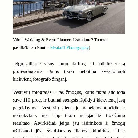
Vilma Wedding & Event Planner: Išsirinkote? Tuomet
pasitikėkite. (Nuotr.:
Sivakoff Photography
)
Jeigu atlikote visus namų darbus, tai palikite viską
profesionalams. Jums tikrai nebūtina kvestionuoti
kiekvieną fotografo žingsnį.
Vestuvių fotografas – tas žmogus, kuris tikrai atiduoda
save 110 proc. ir būtinai stengsis išpildyti kiekvieną jūsų
pageidavimą. Vestuvių dieną jo nebekamantinėkite ir
nemokykite, nes taip tikrai neišgausite trokštamo
rezultato. Atvirkščiai, jeigu jau išsirinkote šį žmogų
užfiksuoti jūsų svarbiausios dienos akimirkas, tai ir