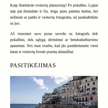
Kaip išsirinkote vestuvių planuotoją? Po pokalbio. Lygiai
taip pat išsirinkite ir čia. Jeigu jums patinka darbai, bet
nežinote ar patiks ir vestuvių fotografas, tai pasikalbėkite
su juo.
Aš visuomet savo poras suvedu su fotografu tiek
pokalbiui, tiek sąlygų derinimui ar bendradarbiavimo
aptarimui. Nes man svarbu, kad jūs pasitikėtumėte vieni
kitais ir vestuvių šventė praeitų sklandžiai.
PASITIKĖJIMAS