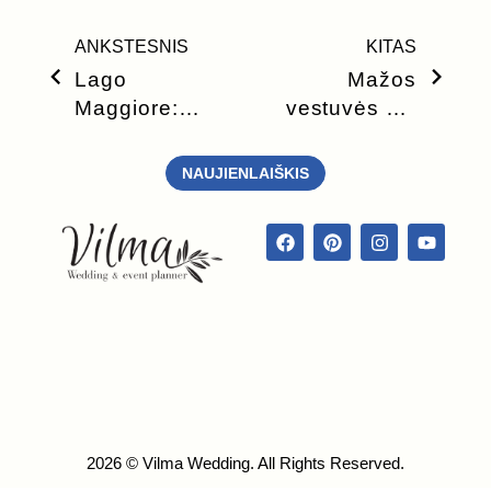
ANKSTESNIS
KITAS
Lago
Mažos
Maggiore: 5
vestuvės vs.
priežastys,
Didelės
dėl kurių
vestuvės
NAUJIENLAIŠKIS
verta švęsti
čia
2026 © Vilma Wedding. All Rights Reserved.