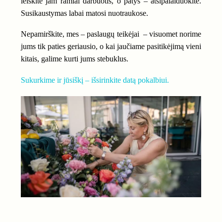
leiskite jam ramiai darbuotis, o patys – atsipalaiduokite.
Susikaustymas labai matosi nuotraukose.
Nepamirškite, mes – paslaugų teikėjai – visuomet norime
jums tik paties geriausio, o kai jaučiame pasitikėjimą vieni
kitais, galime kurti jums stebuklus.
Sukurkime ir jūsiškį – išsirinkite datą pokalbiui.