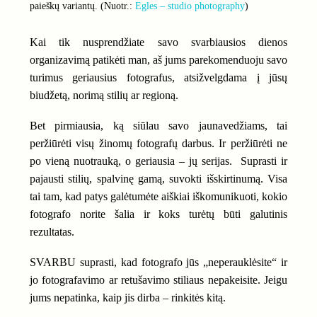
paieškų variantų. (Nuotr.:
Egles – studio photography
)
Kai tik nusprendžiate savo svarbiausios dienos
organizavimą patikėti man, aš jums parekomenduoju savo
turimus geriausius fotografus, atsižvelgdama į jūsų
biudžetą, norimą stilių ar regioną.
Bet pirmiausia, ką siūlau savo jaunavedžiams, tai
peržiūrėti visų žinomų fotografų darbus. Ir peržiūrėti ne
po vieną nuotrauką, o geriausia – jų serijas. Suprasti ir
pajausti stilių, spalvinę gamą, suvokti išskirtinumą. Visa
tai tam, kad patys galėtumėte aiškiai iškomunikuoti, kokio
fotografo norite šalia ir koks turėtų būti galutinis
rezultatas.
SVARBU suprasti, kad fotografo jūs „neperauklėsite“ ir
jo fotografavimo ar retušavimo stiliaus nepakeisite. Jeigu
jums nepatinka, kaip jis dirba – rinkitės kitą.